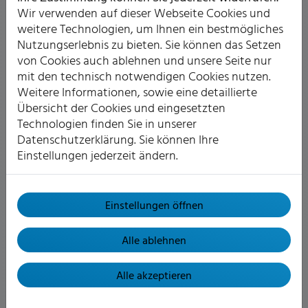
Wir verwenden auf dieser Webseite Cookies und
weitere Technologien, um Ihnen ein bestmögliches
Nutzungserlebnis zu bieten. Sie können das Setzen
Klima- und Kältetechnik
von Cookies auch ablehnen und unsere Seite nur
mit den technisch notwendigen Cookies nutzen.
Weitere Informationen, sowie eine detaillierte
Wenn die Sommer immer heißer
Übersicht der Cookies und eingesetzten
werden, heizen sich auch
Technologien finden Sie in unserer
Wohnräume und Gewerbeflächen
Datenschutzerklärung. Sie können Ihre
immer stärker auf. Mit der richtigen
Einstellungen jederzeit ändern.
Klimatisierung wohnen und arbeiten
Sie bei idealen Raumtemperaturen,
auch wenn das Thermometer
Einstellungen öffnen
draußen steigt.
Weiterlesen
Alle ablehnen
Alle akzeptieren