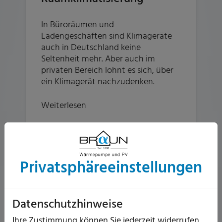
In Büroräumen und
Ladengeschäften sind Klimageräte
auch in Deutschland keine
Seltenheit mehr. Aber auch im
privaten Bereich lohnt es sich, über
ein Klimagerät nachzudenken.
Weiterlesen
Privatsphäre­einstellungen
Datenschutzhinweise
Ihre Zustimmung können Sie jederzeit widerrufen.