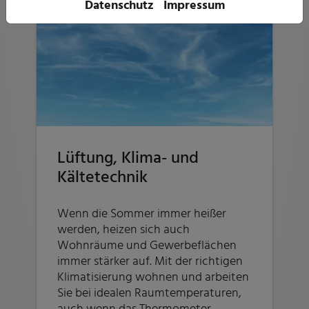
Datenschutz
Impressum
Lüftung, Klima- und
Kältetechnik
Wenn die Sommer immer heißer
werden, heizen sich auch
Wohnräume und Gewerbeflächen
immer stärker auf. Mit der richtigen
Klimatisierung wohnen und arbeiten
Sie bei idealen Raumtemperaturen,
auch wenn das Thermometer